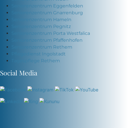
Seniorenzentrum Eggenfelden
Seniorenzentrum Gnarrenburg
Seniorenzentrum Hameln
Seniorenzentrum Pegnitz
Seniorenzentrum Porta Westfalica
Seniorenzentrum Pfaffenhofen
Seniorenzentrum Rethem
Pflegedienst Ingolstadt
Tagespflege Rethem
Social Media