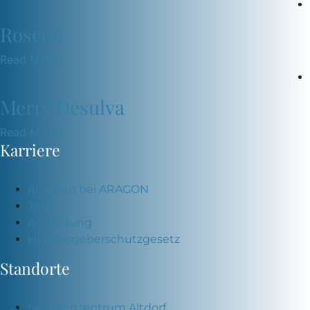
Roseen
Read More
Merry Desulva
Read More
Karriere
Arbeiten bei ARAGON
Jobs
Ausbildung
Hinweisgeberschutzgesetz
Standorte
Seniorenzentrum Altdorf